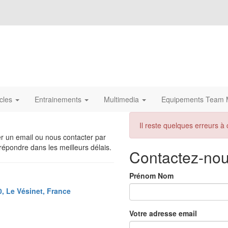
icles
Entrainements
Multimedia
Equipements Team M
Il reste quelques erreurs à c
 un email ou nous contacter par
épondre dans les meilleurs délais.
Contactez-no
Prénom Nom
0, Le Vésinet, France
Votre adresse email