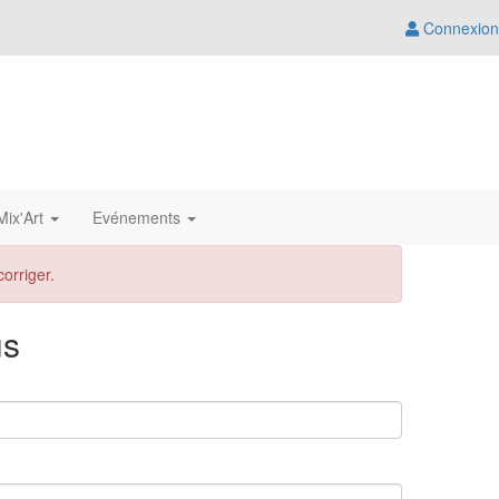
Connexion
ix'Art
Evénements
orriger.
us